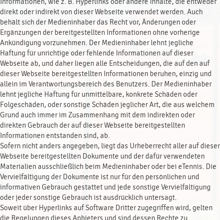
Informationen, wie z. B. Hyperlinks oder andere Inhalte, die entweder
direkt oder indirekt von dieser Webseite verwendet werden. Auch
behält sich der Medieninhaber das Recht vor, Änderungen oder
Ergänzungen der bereitgestellten Informationen ohne vorherige
Ankündigung vorzunehmen. Der Medieninhaber lehnt jegliche
Haftung für unrichtige oder fehlende Informationen auf dieser
Webseite ab, und daher liegen alle Entscheidungen, die auf den auf
dieser Webseite bereitgestellten Informationen beruhen, einzig und
allein im Verantwortungsbereich des Benutzers. Der Medieninhaber
lehnt jegliche Haftung für unmittelbare, konkrete Schäden oder
Folgeschäden, oder sonstige Schäden jeglicher Art, die aus welchem
Grund auch immer im Zusammenhang mit dem indirekten oder
direkten Gebrauch der auf dieser Webseite bereitgestellten
Informationen entstanden sind, ab.
Sofern nicht anders angegeben, liegt das Urheberrecht aller auf dieser
Webseite bereitgestellten Dokumente und der dafür verwendeten
Materialien ausschließlich beim Medieninhaber oder bei eTennis. Die
Vervielfältigung der Dokumente ist nur für den persönlichen und
informativen Gebrauch gestattet und jede sonstige Vervielfältigung
oder jeder sonstige Gebrauch ist ausdrücklich untersagt.
Soweit über Hyperlinks auf Software Dritter zugegriffen wird, gelten
die Regelungen dieses Anbieters und sind dessen Rechte zu