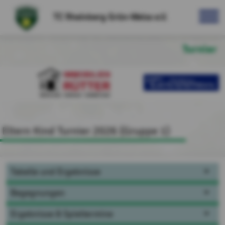
TC Rheinberg Grün-Weiss e.V.
Turnier
Eltern Kind Turnier 2026 (Gruppe 1)
Tabelle und Ergebnisse
Begegnungen
Ergebnisse & Spieltermine