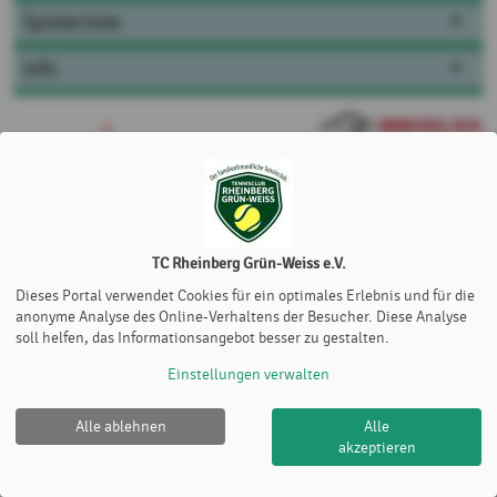
Spielerliste
Info
TC Rheinberg Grün-Weiss e.V.
Dieses Portal verwendet Cookies für ein optimales Erlebnis und für die
anonyme Analyse des Online-Verhaltens der Besucher. Diese Analyse
soll helfen, das Informationsangebot besser zu gestalten.
Einstellungen verwalten
Alle ablehnen
Alle
TC Rheinberg Grün-Weiss e.V. |
Impressum
|
Datenschutz-
akzeptieren
und Nutzungsbedingungen
|
Cookie Policy
© 2012-2026
eTennis