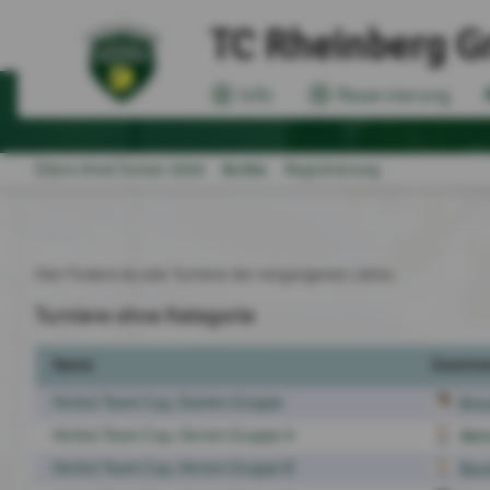
TC Rheinberg Gr
Info
Reservierung
Archiv
Eltern-Kind-Turnier 2026
Registrierung
Hier findest du alle Turniere der vergangenen Jahre.
Turniere ohne Kategorie
Name
Gewinn
Herbst Team Cup, Damen Gruppe
Brau
Herbst Team Cup, Herren Gruppe A
Webe
Herbst Team Cup, Herren Gruppe B
Baum