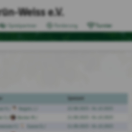
ün-Weiss e.V.
Spielpartner
Forderung
Turnier
er
Spielzeit
22.08.2025 - 04.10.2025
er K./
Nagels J./
21.08.2025 - 04.10.2025
r S./
Becker M./
21.08.2025 - 04.10.2025
eister F./
Goese D./