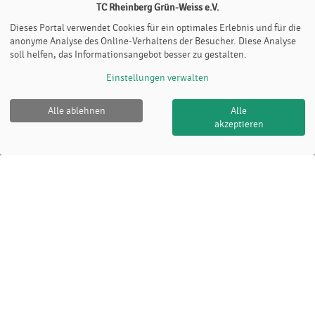
TC Rheinberg Grün-Weiss e.V.
Dieses Portal verwendet Cookies für ein optimales Erlebnis und für die
anonyme Analyse des Online-Verhaltens der Besucher. Diese Analyse
soll helfen, das Informationsangebot besser zu gestalten.
Einstellungen verwalten
Alle ablehnen
Alle
akzeptieren