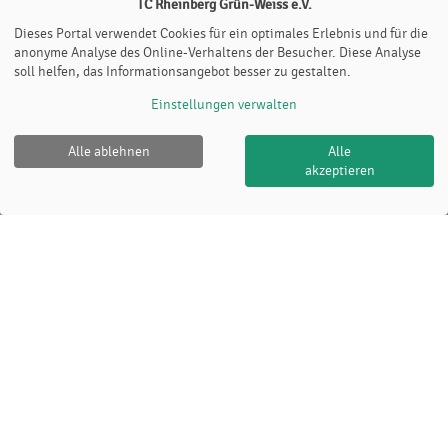
TC Rheinberg Grün-Weiss e.V.
Dieses Portal verwendet Cookies für ein optimales Erlebnis und für die
anonyme Analyse des Online-Verhaltens der Besucher. Diese Analyse
soll helfen, das Informationsangebot besser zu gestalten.
Einstellungen verwalten
Alle ablehnen
Alle
akzeptieren