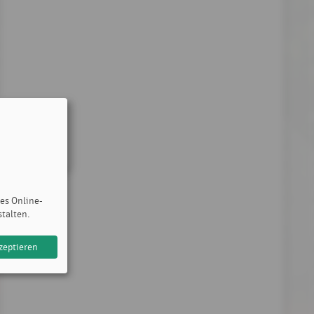
des Online-
stalten.
zeptieren