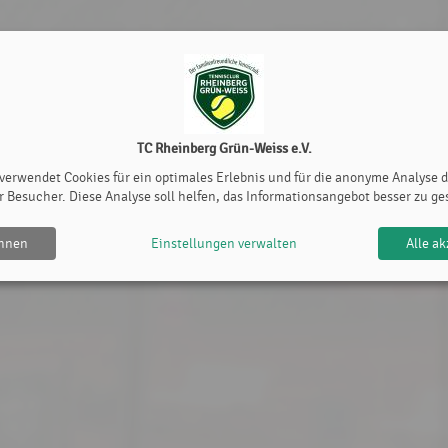
TC Rheinberg Grün-Weiss e.V.
 verwendet Cookies für ein optimales Erlebnis und für die anonyme Analyse 
r Besucher. Diese Analyse soll helfen, das Informationsangebot besser zu ge
ehnen
Einstellungen verwalten
Alle ak