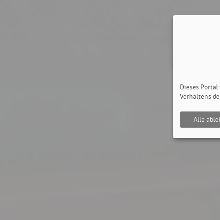
Dieses Portal
Verhaltens de
Alle abl