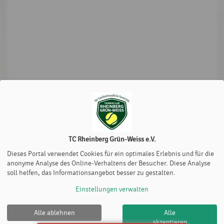
TC Rheinberg Grün-Weiss e.V.
Dieses Portal verwendet Cookies für ein optimales Erlebnis und für die
anonyme Analyse des Online-Verhaltens der Besucher. Diese Analyse
soll helfen, das Informationsangebot besser zu gestalten.
Einstellungen verwalten
Alle ablehnen
Alle
akzeptieren